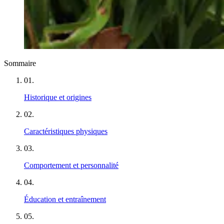
Sommaire
01
.
Historique et origines
02
.
Caractéristiques physiques
03
.
Comportement et personnalité
04
.
Éducation et entraînement
05
.