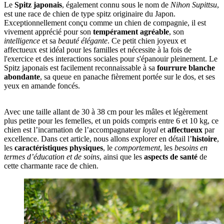
Le
Spitz japonais
, également connu sous le nom de
Nihon Supittsu
,
est une race de chien de type spitz originaire du Japon.
Exceptionnellement conçu comme un chien de compagnie, il est
vivement apprécié pour son
tempérament agréable
, son
intelligence
et sa
beauté élégante
. Ce petit chien joyeux et
affectueux est idéal pour les familles et nécessite à la fois de
l'exercice et des interactions sociales pour s'épanouir pleinement. Le
Spitz japonais est facilement reconnaissable à sa
fourrure blanche
abondante
, sa queue en panache fièrement portée sur le dos, et ses
yeux en amande foncés.
Avec une taille allant de 30 à 38 cm pour les mâles et légèrement
plus petite pour les femelles, et un poids compris entre 6 et 10 kg, ce
chien est l’incarnation de l’accompagnateur
loyal
et
affectueux
par
excellence. Dans cet article, nous allons explorer en détail l’
histoire
,
les
caractéristiques physiques
, le
comportement
, les
besoins en
termes d’éducation et de soins
, ainsi que les
aspects de santé
de
cette charmante race de chien.