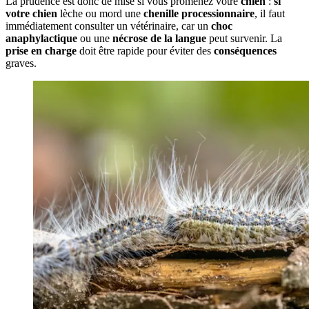
La prudence est donc de mise si vous promenez votre
chien
:
si
votre chien
lèche ou mord une
chenille processionnaire
, il faut
immédiatement consulter un vétérinaire, car un
choc
anaphylactique
ou une
nécrose de la langue
peut survenir. La
prise en charge
doit être rapide pour éviter des
conséquences
graves.