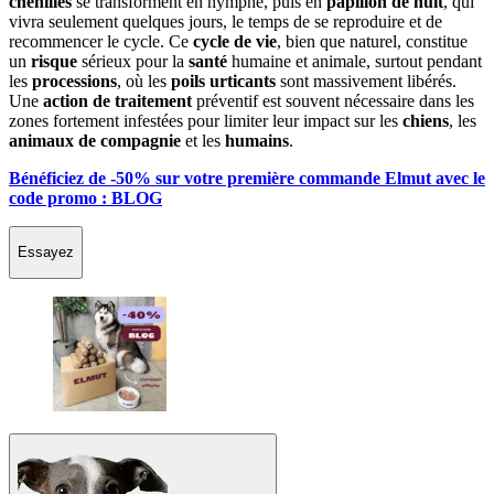
chenilles
se transforment en nymphe, puis en
papillon de nuit
, qui
vivra seulement quelques jours, le temps de se reproduire et de
recommencer le cycle. Ce
cycle de vie
, bien que naturel, constitue
un
risque
sérieux pour la
santé
humaine et animale, surtout pendant
les
processions
, où les
poils urticants
sont massivement libérés.
Une
action de traitement
préventif est souvent nécessaire dans les
zones fortement infestées pour limiter leur impact sur les
chiens
, les
animaux de compagnie
et les
humains
.
Bénéficiez de -50% sur votre première commande Elmut avec le
code promo : BLOG
Essayez