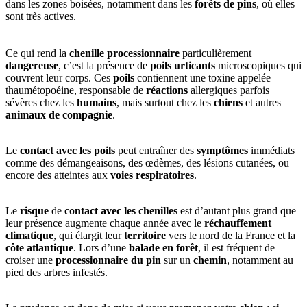
dans les zones boisées, notamment dans les
forêts de pins
, où elles
sont très actives.
Ce qui rend la
chenille processionnaire
particulièrement
dangereuse
, c’est la présence de
poils urticants
microscopiques qui
couvrent leur corps. Ces
poils
contiennent une toxine appelée
thaumétopoéine, responsable de
réactions
allergiques parfois
sévères chez les
humains
, mais surtout chez les
chiens
et autres
animaux de compagnie
.
Le
contact avec les poils
peut entraîner des
symptômes
immédiats
comme des démangeaisons, des œdèmes, des lésions cutanées, ou
encore des atteintes aux
voies respiratoires
.
Le
risque
de
contact avec les chenilles
est d’autant plus grand que
leur présence augmente chaque année avec le
réchauffement
climatique
, qui élargit leur
territoire
vers le nord de la France et la
côte atlantique
. Lors d’une
balade en forêt
, il est fréquent de
croiser une
processionnaire du pin
sur un
chemin
, notamment au
pied des arbres infestés.