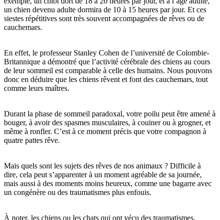
exemple, un chiot dort de 18 à 20 heures par jour, et à l’âge adulte,
un chien devenu adulte dormira de 10 à 15 heures par jour. Et ces
siestes répétitives sont très souvent accompagnées de rêves ou de
cauchemars.
En effet, le professeur Stanley Cohen de l’université de Colombie-
Britannique a démontré que l’activité cérébrale des chiens au cours
de leur sommeil est comparable à celle des humains. Nous pouvons
donc en déduire que les chiens rêvent et font des cauchemars, tout
comme leurs maîtres.
Durant la phase de sommeil paradoxal, votre poilu peut être amené à
bouger, à avoir des spasmes musculaires, à couiner ou à grogner, et
même à ronfler. C’est à ce moment précis que votre compagnon à
quatre pattes rêve.
Mais quels sont les sujets des rêves de nos animaux ? Difficile à
dire, cela peut s’apparenter à un moment agréable de sa journée,
mais aussi à des moments moins heureux, comme une bagarre avec
un congénère ou des traumatismes plus enfouis.
À noter, les chiens ou les chats qui ont vécu des traumatismes,