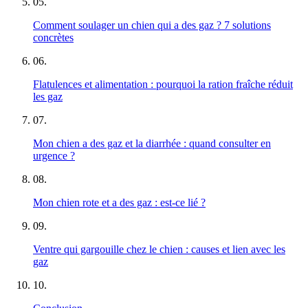
05
.
Comment soulager un chien qui a des gaz ? 7 solutions
concrètes
06
.
Flatulences et alimentation : pourquoi la ration fraîche réduit
les gaz
07
.
Mon chien a des gaz et la diarrhée : quand consulter en
urgence ?
08
.
Mon chien rote et a des gaz : est-ce lié ?
09
.
Ventre qui gargouille chez le chien : causes et lien avec les
gaz
10
.