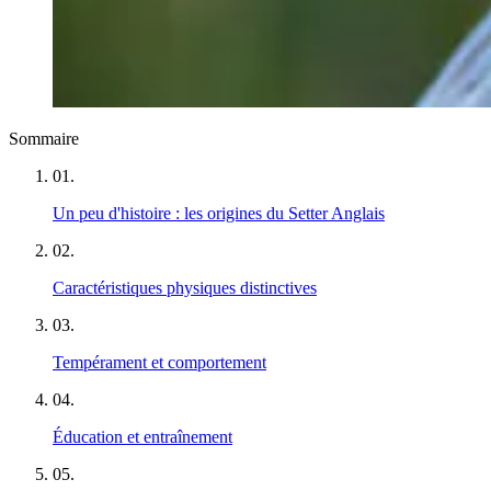
Sommaire
01
.
Un peu d'histoire : les origines du Setter Anglais
02
.
Caractéristiques physiques distinctives
03
.
Tempérament et comportement
04
.
Éducation et entraînement
05
.